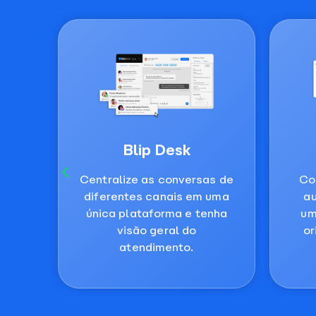
Blip Desk
Centralize as conversas de
Co
ria
diferentes canais em uma
a
ra
única plataforma e tenha
um
lver
visão geral do
or
.​
atendimento.