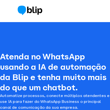
Atenda no WhatsApp
usando a IA de automação
da Blip e tenha muito mais
do que um chatbot.
Automatize processos, conecte múltiplos atendentes e
use IA para fazer do WhatsApp Business o principal
canal de comunicação da sua empresa.