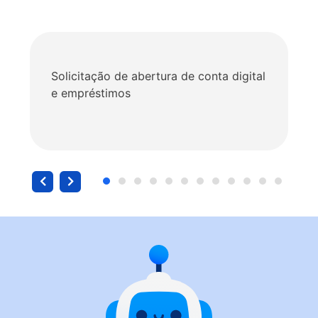
Solicitação de abertura de conta digital
e empréstimos
1
2
3
4
5
6
7