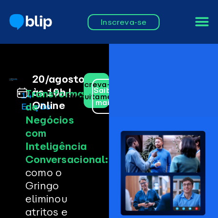
Inscreva-se
20/agosto,
Inscreva-se
Saiba
às 10h |
Transformação
14ª
gratuitamente
mais
Online
Edição
de
Negócios
com
Inteligência
Conversacional:
como o
Gringo
eliminou
atritos e